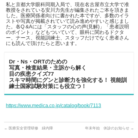
私と京都大学眼科同期入局で、現在名古屋市立大学で准
教授をされている安川力先生が編集されたご本を頂きま
した。医療関係者向けに書かれた本ですが、多数のイラ
ストや写真が掲載されていて読み進めやすいと感じまし
た。各Q &Aには「スタッフの心の声(見解)」「患者説明
のポイント」などもついていて、眼科に関わるドクタ
ー、ナース、視能訓練士、スタッフだけでなく患者さん
にも読んで頂けたらと思います。
Dr・Ns・ORTのための
写真・検査結果・主訴から解く
目の疾患クイズ77
スキマ時間にグンと診断力を強化する！ 視能訓
練士国家試験対策にも役立つ！
https://www.medica.co.jp/catalog/book/7113
←
医療安全管理研修 緑内障
年末年始 休診のお知らせ
→