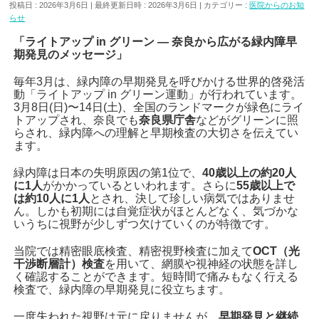
投稿日 : 2026年3月6日
最終更新日時 : 2026年3月6日
カテゴリー :
医院からのお知
らせ
「ライトアップ in グリーン ― 奈良から広がる緑内障早
期発見のメッセージ」
毎年3月は、緑内障の早期発見を呼びかける世界的啓発活
動「ライトアップ in グリーン運動」が行われています。
3月8日(日)〜14日(土)、全国のランドマークが緑色にライ
トアップされ、奈良でも
奈良県庁舎
などがグリーンに照
らされ、緑内障への理解と早期検査の大切さを伝えてい
ます。
緑内障は日本の失明原因の第1位で、
40歳以上の約20人
に1人
がかかっているといわれます。さらに
55歳以上で
は約10人に1人
とされ、決して珍しい病気ではありませ
ん。しかも初期には自覚症状がほとんどなく、気づかな
いうちに視野が少しずつ欠けていくのが特徴です。
当院では精密眼底検査、精密視野検査に加えて
OCT（光
干渉断層計）検査
を用いて、網膜や視神経の状態を詳し
く確認することができます。短時間で痛みもなく行える
検査で、緑内障の早期発見に役立ちます。
一度失われた視野は元に戻りませんが、
早期発見と継続