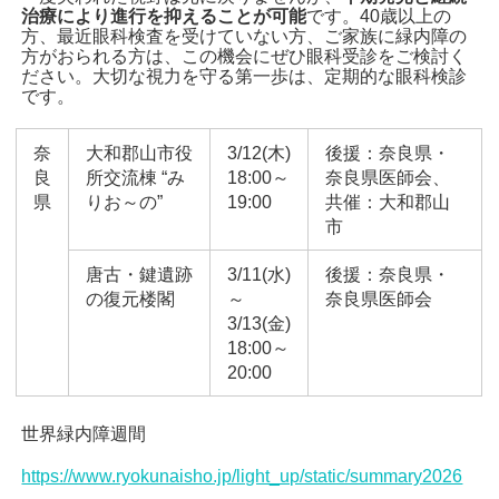
治療により進行を抑えることが可能
です。40歳以上の
方、最近眼科検査を受けていない方、ご家族に緑内障の
方がおられる方は、この機会にぜひ眼科受診をご検討く
ださい。大切な視力を守る第一歩は、定期的な眼科検診
です。
奈
大和郡山市役
3/12(木)
後援：奈良県・
良
所交流棟 “み
18:00～
奈良県医師会、
県
りお～の”
19:00
共催：大和郡山
市
唐古・鍵遺跡
3/11(水)
後援：奈良県・
の復元楼閣
～
奈良県医師会
3/13(金)
18:00～
20:00
世界緑内障週間
https://www.ryokunaisho.jp/light_up/static/summary2026